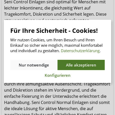
Seni Control Einlagen sind optimal für Menschen mit
leichter Inkontinenz, die gleichzeitig Wert auf
Tragekomfort, Diskretion und Sicherheit legen. Diese
atmungsaktiven und anatomisch geformten
Inkontinenzeinlagen bieten einen perfekten Schutz und
Für Ihre Sicherheit - Cookies!
garantieren eine ideale Anpassung an den Körper.
Wir nutzen Cookies, um Ihren Besuch und Ihren
Die Minimierung von unangenehmen Gerüchen wird
Einkauf so sicher wie möglich, maximal komfortabel
durch effektiven Geruchsschutz gewährleistet,
und individuell zu gestalten.
Datenschutzerklärung
.
während der seitliche Auslaufschutz zusätzliche
Sicherheit bietet.
Nur notwendige
Alle akzeptieren
Die Einlagen zeichnen sich durch eine schnelle
Konfigurieren
Flüssigkeitsaufnahme aus und fördern gesunde Haut
durch ihre atmungsaktive Außenschicht. Tragekomfort
und Diskretion stehen im Vordergrund, und die
einfache Fixierung in der Unterwäsche erleichtert die
Handhabung. Seni Control Normal Einlagen sind somit
die ideale Lösung für aktive Menschen, die auf
zuverlässigen Schutz und alltäglichen Komfort setzen.