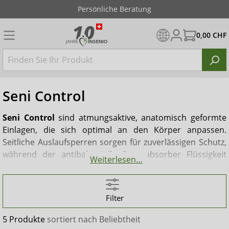
Persönliche Beratung
0,00 CHF
Seni Control
Seni Control
sind atmungsaktive, anatomisch geformte
Einlagen, die sich optimal an den Körper anpassen.
Seitliche Auslaufsperren sorgen für zuverlässigen Schutz,
während der antibakterielle Superabsorber Flüssigkeit
Weiterlesen…
schnell aufnimmt und sicher im Inneren bindet. Die
Seni
Control
Einlagen sind besonders einfach in der
Anwendung und werden mithilfe eines Klebestreifens
Filter
direkt in der Unterwäsche fixiert – eine zusätzliche
Fixierhose ist nicht erforderlich. Ideal für Frauen und
5 Produkte
sortiert nach
Beliebtheit
Männer bieten
Seni Control
Einlagen einen diskreten