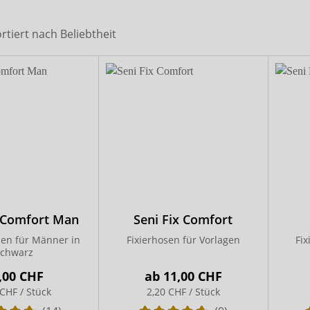
x-top
DryNites
ortiert nach
Beliebtheit
x Comfort Man
Seni Fix Comfort
hen für Männer in
Fixierhosen für Vorlagen
Fix
schwarz
,00 CHF
ab
11,00 CHF
 CHF / Stück
2,20 CHF / Stück