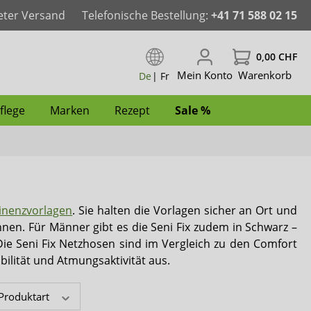
eter Versand
Telefonische Bestellung:
+41 71 588 02 15
0,00 CHF
Mein Konto
Warenkorb
De
|
Fr
flege
Marken
Rezept
Sale %
der
aschbar
Pants & Windelhosen
Windeln für Frauen
Windeln für Männer
Inkontinenz-Bademode für Kinder
Pflegewäsche für Kinder
Spannbettlaken
Bad & WC
Intimpflege
ActivePro
inenzvorlagen
. Sie halten die Vorlagen sicher an Ort und
für Männer
Windeln mit Folie
Inkontinenz-Bademode für Frauen
Inkontinenz-Bademode für Männer
Hüftprotektoren
Anti-Dekubitus
Reinigungsschaum
iD
önnen. Für Männer gibt es die Seni Fix zudem in Schwarz –
ie Seni Fix Netzhosen sind im Vergleich zu den Comfort
Fixierhosen & Netzhosen
Dailee
ilität und Atmungsaktivität aus.
Janibell
Produktart