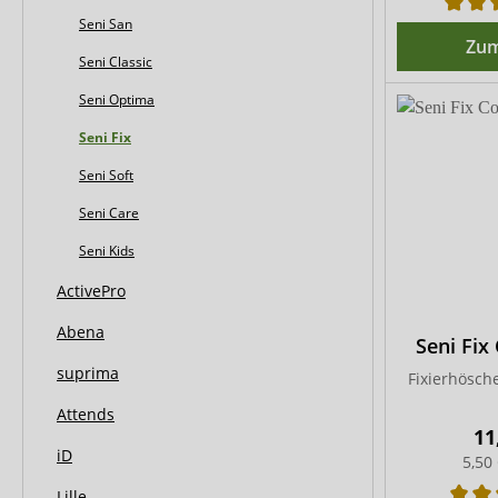
Seni San
Zum
Seni Classic
Seni Optima
Seni Fix
Seni Soft
Seni Care
Seni Kids
ActivePro
Abena
Seni Fix
suprima
Fixierhösch
Attends
11
iD
5,50
Lille