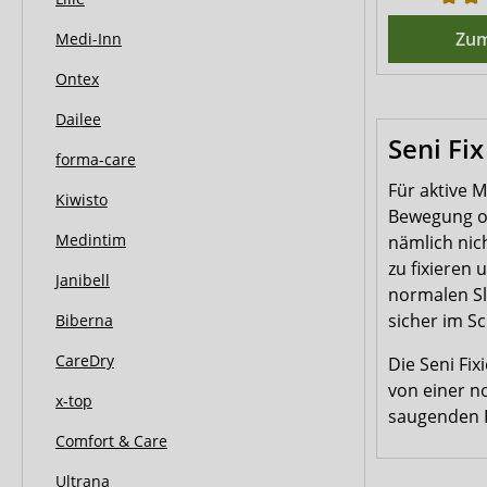
Zum
Medi-Inn
Ontex
Dailee
Seni Fi
forma-care
Für aktive 
Kiwisto
Bewegung od
Medintim
nämlich nich
zu fixieren
Janibell
normalen Sl
sicher im S
Biberna
CareDry
Die Seni Fi
von einer n
x-top
saugenden 
Comfort & Care
Ultrana