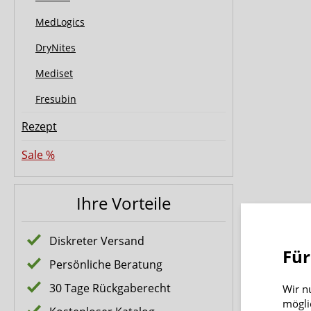
MedLogics
DryNites
Mediset
Fresubin
Rezept
Sale %
Ihre Vorteile
Diskreter Versand
Für
Persönliche Beratung
30 Tage Rückgaberecht
Wir n
mögli