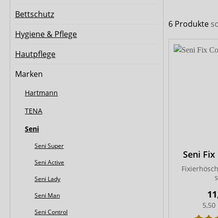
Biberna
CareDry
Bettschutz
Ultrana
MedLogics
6 Produkte
s
Hygiene & Pflege
Fresubin
Hautpflege
Marken
Hartmann
TENA
Seni
Seni Super
Seni Fi
Seni Active
Fixierhösc
Seni Lady
11
Seni Man
5,50
Seni Control